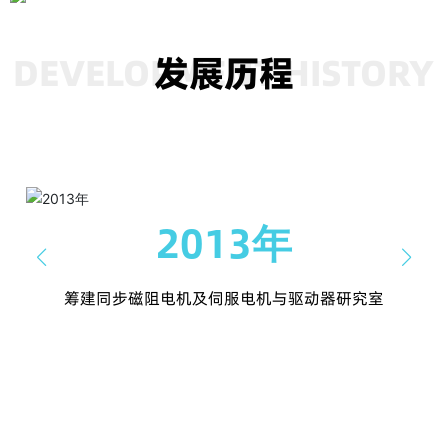
2015
7000
年
㎡
DEVELOPMENT HISTORY
发展历程
公司成立
电机生产车间
3000
8
+㎡
亿
防静电、恒温恒湿电控生产车间
年产值
2013年
境
产
筹建同步磁阻电机及伺服电机与驱动器研究室
术